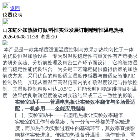
返回
仪器仪表
山东红外加热板订做/科恒实业发展订制精密恒温电热板
2026-06-08 11:38 浏览:
10
本产品是一款集精度适宜温度控制与效果加热均匀性于一体
的优良恒温加热设备，专为对温度稳定性与重复性有严苛要求
的研究实验、分析前处理及精密生产环节而设计。它将细致温
控与稳定性能优良结合，为关键工艺流程提供值得信赖的加热
解决方案。采用优良的精度适宜温度传感器与自适应智能PID
控制系统，实现从室温至高温范围内的准确温度设定与持续控
制。其温度控制精度可达±0.5°C，并能长时间稳定维持目标温
度，效果优良取消温度波动对实验结果或工艺一致性的影响。
实验室助手——普通电热板让实验效率翻倍与多场景适
配，一机多用——全能应用指南
[一]、实验室助手——石墨电热板让实验效率翻倍
实验室的工作节奏紧凑，每一分每一秒都关乎实验进
度，而加热作为实验过程中的基础环节，其效率直接影
响整体实验进度。传统加热设备升温慢、操作繁琐、需