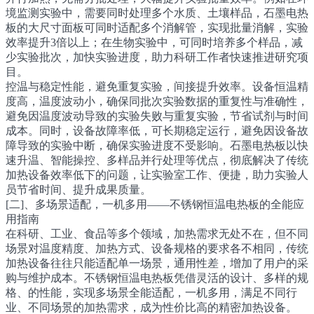
境监测实验中，需要同时处理多个水质、土壤样品，石墨电热
板的大尺寸面板可同时适配多个消解管，实现批量消解，实验
效率提升3倍以上；在生物实验中，可同时培养多个样品，减
少实验批次，加快实验进度，助力科研工作者快速推进研究项
目。
控温与稳定性能，避免重复实验，间接提升效率。设备恒温精
度高，温度波动小，确保同批次实验数据的重复性与准确性，
避免因温度波动导致的实验失败与重复实验，节省试剂与时间
成本。同时，设备故障率低，可长期稳定运行，避免因设备故
障导致的实验中断，确保实验进度不受影响。石墨电热板以快
速升温、智能操控、多样品并行处理等优点，彻底解决了传统
加热设备效率低下的问题，让实验室工作、便捷，助力实验人
员节省时间、提升成果质量。
[二]、多场景适配，一机多用——不锈钢恒温电热板的全能应
用指南
在科研、工业、食品等多个领域，加热需求无处不在，但不同
场景对温度精度、加热方式、设备规格的要求各不相同，传统
加热设备往往只能适配单一场景，通用性差，增加了用户的采
购与维护成本。不锈钢恒温电热板凭借灵活的设计、多样的规
格、的性能，实现多场景全能适配，一机多用，满足不同行
业、不同场景的加热需求，成为性价比高的精密加热设备。