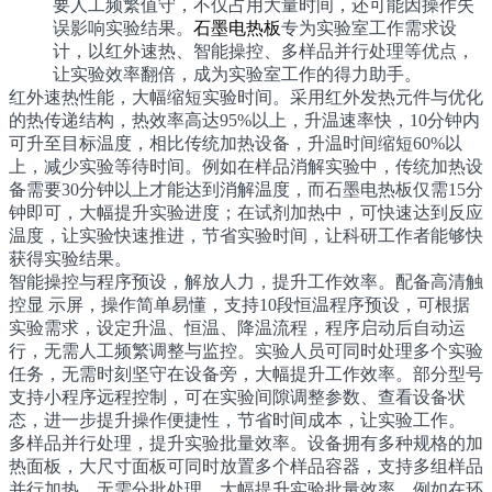
要人工频繁值守，不仅占用大量时间，还可能因操作失
误影响实验结果。
石墨电热板
专为实验室工作需求设
计，以红外速热、智能操控、多样品并行处理等优点，
让实验效率翻倍，成为实验室工作的得力助手。
红外速热性能，大幅缩短实验时间。采用红外发热元件与优化
的热传递结构，热效率高达95%以上，升温速率快，10分钟内
可升至目标温度，相比传统加热设备，升温时间缩短60%以
上，减少实验等待时间。例如在样品消解实验中，传统加热设
备需要30分钟以上才能达到消解温度，而石墨电热板仅需15分
钟即可，大幅提升实验进度；在试剂加热中，可快速达到反应
温度，让实验快速推进，节省实验时间，让科研工作者能够快
获得实验结果。
智能操控与程序预设，解放人力，提升工作效率。配备高清触
控显 示屏，操作简单易懂，支持10段恒温程序预设，可根据
实验需求，设定升温、恒温、降温流程，程序启动后自动运
行，无需人工频繁调整与监控。实验人员可同时处理多个实验
任务，无需时刻坚守在设备旁，大幅提升工作效率。部分型号
支持小程序远程控制，可在实验间隙调整参数、查看设备状
态，进一步提升操作便捷性，节省时间成本，让实验工作。
多样品并行处理，提升实验批量效率。设备拥有多种规格的加
热面板，大尺寸面板可同时放置多个样品容器，支持多组样品
并行加热，无需分批处理，大幅提升实验批量效率。例如在环