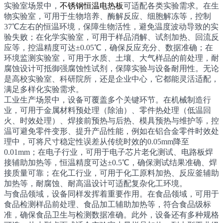
实验室场景中，
不锈钢恒温电热板
可适配各类实验需求。在生
物实验室，可用于生物培养、酶解反应、细胞解冻等，控制
37℃左右的恒温环境，保障生物活性，避免温度波动导致的实
验失败；在化学实验室，可用于样品消解、试剂加热、回流反
应等，控温精度可达±0.05℃，确保反应充分、数据准确；在
环境监测实验室，可用于水质、土壤、大气样品的前处理，耐
腐蚀设计可抵御强腐蚀性试剂，保障实验与设备耐用性。无论
是高校实验室、科研院所，还是企业中心，它都能灵活适配，
满足多样化实验需求。
工业生产场景中，设备可覆盖多个关键环节。在机械制造行
业，可用于金属材料预处理（除油）、零件热处理（低温回
火、时效处理）、焊接前预热与后热、模具预热与维护等，控
温可避免零件变形、提升产品性能，例如在铝合金零件时效处
理中，可将尺寸稳定性误差从传统时效的0.05mm降至
0.01mm；在电子行业，可用于电子芯片老化测试、电路板焊
接辅助加热等，恒温精度可达±0.5℃，确保测试结果准确、焊
接质量可靠；在化工行业，可用于化工原料加热、反应釜辅助
加热等，耐腐蚀、耐高温设计可适配复杂化工环境。
与食品领域，设备同样发挥着重要作用。在食品领域，可用于
食品检测样品前处理、食品加工辅助加热等，符合食品级标
准，确保食品卫生与检测数据准确。此外，设备还有多种规格