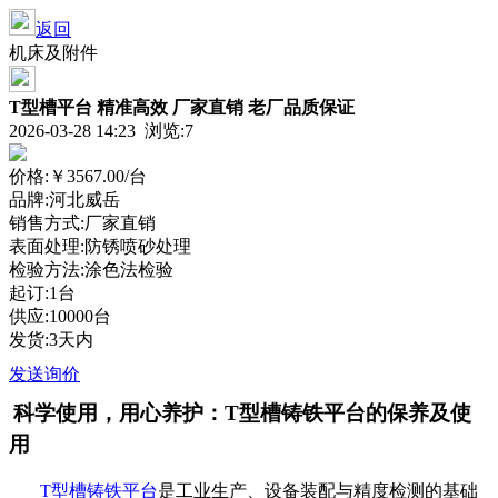
返回
机床及附件
T型槽平台 精准高效 厂家直销 老厂品质保证
2026-03-28 14:23 浏览:
7
价格:
￥3567.00
/台
品牌:河北威岳
销售方式:厂家直销
表面处理:防锈喷砂处理
检验方法:涂色法检验
起订:1台
供应:10000台
发货:3天内
发送询价
科学使用，用心养护：
T型槽铸铁平台的保养及使
用
T型槽铸铁平台
是工业生产、设备装配与精度检测的基础