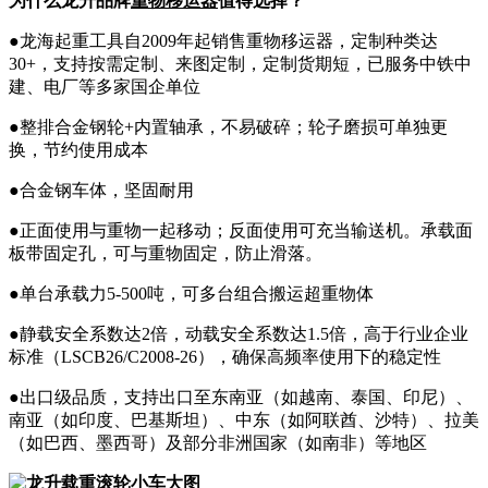
为什么龙升品牌
重物移运器
值得选择？
●龙海起重工具自2009年起销售重物移运器，定制种类达
30+，支持按需定制、来图定制，定制货期短，已服务中铁中
建、电厂等多家国企单位
●整排合金钢轮+内置轴承，不易破碎；轮子磨损可单独更
换，节约使用成本
●合金钢车体，坚固耐用
●正面使用与重物一起移动；反面使用可充当输送机。承载面
板带固定孔，可与重物固定，防止滑落。
●单台承载力5-500吨，可多台组合搬运超重物体
●静载安全系数达2倍，动载安全系数达1.5倍，高于行业企业
标准（LSCB26/C2008-26），确保高频率使用下的稳定性
●出口级品质，支持出口至东南亚（如越南、泰国、印尼）、
南亚（如印度、巴基斯坦）、中东（如阿联酋、沙特）、拉美
（如巴西、墨西哥）及部分非洲国家（如南非）等地区