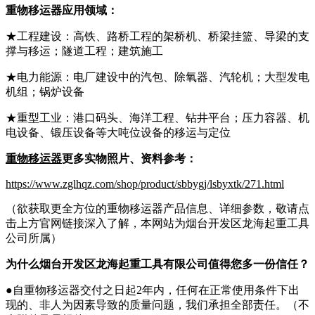
重物移运器应用领域：
★工程建设：高铁、路桥工程的架桥机、桥梁挂篮、导梁的支
撑与移运；隧道工程；建筑施工
★电力能源：电厂建设中的汽包、除氧器、汽轮机；大型发电
机组；锅炉设备
★重型工业：港口码头、海洋工程、钻井平台；压力容器、机
电设备、锻压设备等大吨位设备的移运与定位
重物移运器
更多实物照片、资料参考：
https://www.zglhqz.com/shop/product/sbbygj/lsbyxtk/271.html
（欲获取更全方位的重物移运器产品信息、详细参数，敬请点
击上方官网链接深入了解，本网站为烟台开发区龙海起重工具
公司所属）
为什么
烟台开发区
龙海
起重工具有限公司
值得您多一份信任？
●自重物移运器交付之日起2年内，任何在正常使用条件下出
现的、非人为因素导致的质量问题，我们承担全部责任。（不