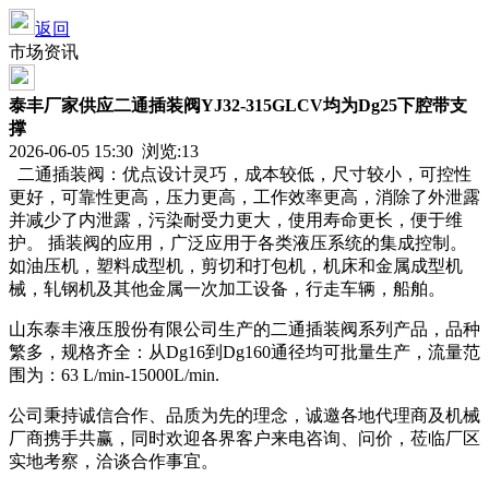
返回
市场资讯
泰丰厂家供应二通插装阀YJ32-315GLCV均为Dg25下腔带支
撑
2026-06-05 15:30 浏览:
13
二通插装阀：优点设计灵巧，成本较低，尺寸较小，可控性
更好，可靠性更高，压力更高，工作效率更高，消除了外泄露
并减少了内泄露，污染耐受力更大，使用寿命更长，便于维
护。 插装阀的应用，广泛应用于各类液压系统的集成控制。
如油压机，塑料成型机，剪切和打包机，机床和金属成型机
械，轧钢机及其他金属一次加工设备，行走车辆，船舶。
山东泰丰液压股份有限公司生产的二通插装阀系列产品，品种
繁多，规格齐全：从Dg16到Dg160通径均可批量生产，流量范
围为：63 L/min-15000L/min.
公司秉持诚信合作、品质为先的理念，诚邀各地代理商及机械
厂商携手共赢，同时欢迎各界客户来电咨询、问价，莅临厂区
实地考察，洽谈合作事宜。