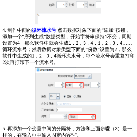
4.
制作中间的
循环流水号
点击数据对象下面的“添加”按钮，
添加一个“序列生成”数据类型，开始字符串保持
不变，周期
1
设置为
，那么软件中就会生成
，
，
，
，
，
，
，
……
4
1
2
3
4
1
2
3
4
循环流水号；然后数据对象类型下面的“份数”设置为
，那么
2
软件中生成的
，
，
，
循环流水号，每个流水号会重复打印
1
2
3
4
次再打印下一个流水号。
2
5.
再添加一个变量中间的分隔符，方法和上面步骤（
）是一
3
样的，在输入框中输入固定内容“
”。
-