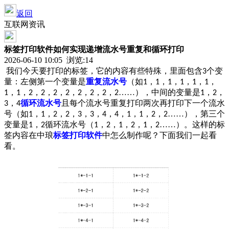
返回
互联网资讯
标签打印软件如何实现递增流水号重复和循环打印
2026-06-10 10:05 浏览:
14
我们今天要打印的标签，它的内容有些特殊，里面包含
个变
3
量：左侧第一个变量是
重复流水号
（如
，
，
，
，
，
，
1
1
1
1
1
1
，
，
，
，
，
，
，
，
，
……），中间的变量是
，
，
1
1
2
2
2
2
2
2
2
2
1
2
，
循环流水号
且每个流水号重复打印两次再打印下一个流水
3
4
号（如
，
，
，
，
，
，
，
，
，
，
，
……），第三个
1
1
2
2
3
3
4
4
1
1
2
2
变量是
，
循环流水号（
，
，
，
，
，
……）。这样的标
1
2
1
2
1
2
1
2
签内容在中琅
标签打印软件
中怎么制作呢？下面我们一起看
看。