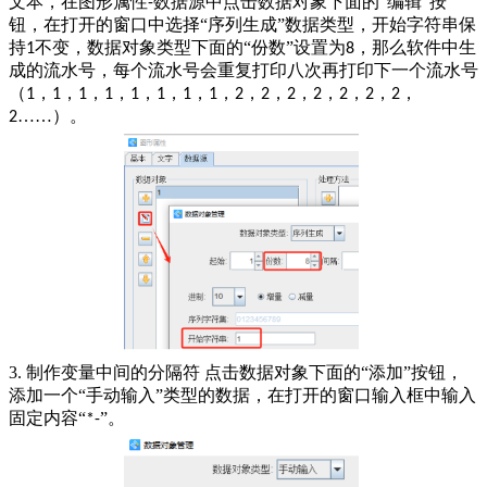
文本，在图形属性
数据源中点击数据对象下面的“编辑”按
-
钮，在打开的窗口中选择“序列生成”数据类型，开始字符串保
持
不变，数据对象类型下面的“份数”设置为
，那么软件中生
1
8
成的流水号，每个流水号会重复打印八次再打印下一个流水号
（
，
，
，
，
，
，
，
，
，
，
，
，
，
，
，
1
1
1
1
1
1
1
1
2
2
2
2
2
2
2
……）。
2
3.
制作变量中间的分隔符 点击数据对象下面的“添加”按钮，
添加一个“手动输入”类型的数据，在打开的窗口输入框中输入
固定内容“
”。
*-