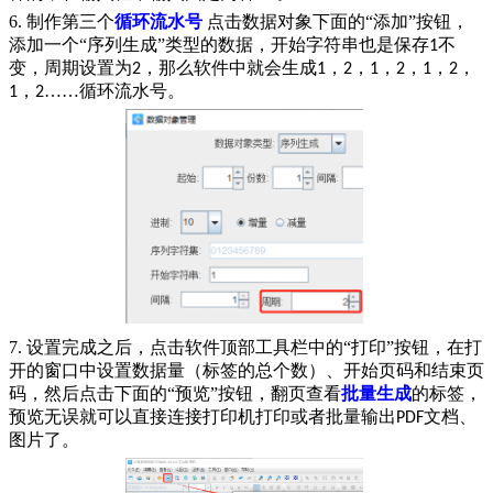
6.
制作第三个
循环流水号
点击数据对象下面的“添加”按钮，
添加一个“序列生成”类型的数据，开始字符串也是保存
不
1
变，周期设置为
，那么软件中就会生成
，
，
，
，
，
，
2
1
2
1
2
1
2
，
……循环流水号。
1
2
7.
设置完成之后，点击软件顶部工具栏中的“打印”按钮，在打
开的窗口中设置数据量（标签的总个数）、开始页码和结束页
码，然后点击下面的“预览”按钮，翻页查看
批量生成
的标签，
预览无误就可以直接连接打印机打印或者批量输出
文档、
PDF
图片了。