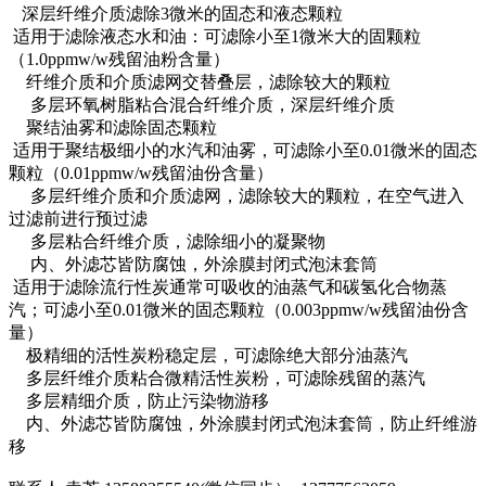
深层纤维介质滤除3微米的固态和液态颗粒
适用于滤除液态水和油：可滤除小至1微米大的固颗粒
（1.0ppmw/w残留油粉含量）
纤维介质和介质滤网交替叠层，滤除较大的颗粒
多层环氧树脂粘合混合纤维介质，深层纤维介质
聚结油雾和滤除固态颗粒
适用于聚结极细小的水汽和油雾，可滤除小至0.01微米的固态
颗粒（0.01ppmw/w残留油份含量）
多层纤维介质和介质滤网，滤除较大的颗粒，在空气进入
过滤前进行预过滤
多层粘合纤维介质，滤除细小的凝聚物
内、外滤芯皆防腐蚀，外涂膜封闭式泡沫套筒
适用于滤除流行性炭通常可吸收的油蒸气和碳氢化合物蒸
汽；可滤小至0.01微米的固态颗粒（0.003ppmw/w残留油份含
量）
极精细的活性炭粉稳定层，可滤除绝大部分油蒸汽
多层纤维介质粘合微精活性炭粉，可滤除残留的蒸汽
多层精细介质，防止污染物游移
内、外滤芯皆防腐蚀，外涂膜封闭式泡沫套筒，防止纤维游
移