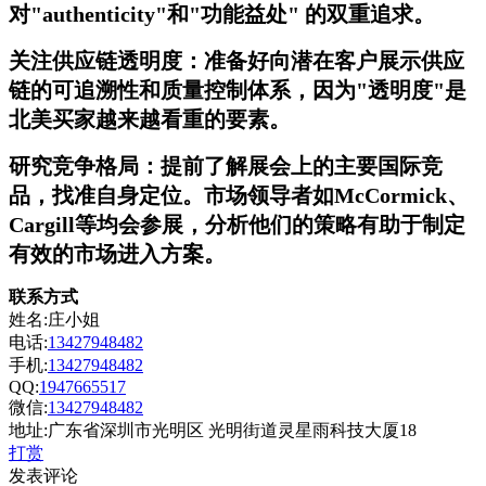
对"authenticity"和"功能益处" 的双重追求。
关注供应链透明度：准备好向潜在客户展示供应
链的可追溯性和质量控制体系，因为"透明度"是
北美买家越来越看重的要素。
研究竞争格局：提前了解展会上的主要国际竞
品，找准自身定位。市场领导者如McCormick、
Cargill等均会参展，分析他们的策略有助于制定
有效的市场进入方案。
联系方式
姓名:庄小姐
电话:
13427948482
手机:
13427948482
QQ:
1947665517
微信:
13427948482
地址:广东省深圳市光明区 光明街道灵星雨科技大厦18
打赏
发表评论