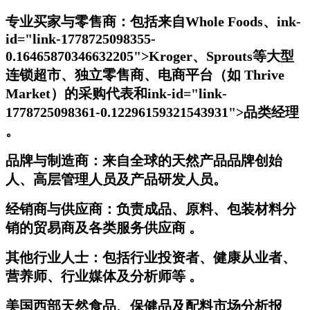
专业买家与零售商：
包括来自Whole Foods、
ink-
id="l
ink-1778725098355-
0.16465870346632205">Kroger
、Sprouts等大型
连锁超市、独立零售商、电商平台（如 Thrive
Market）的采购代表和
ink-id="l
ink-
1778725098361-0.12296159321543931">品类经理
。
品牌与制造商：
来自全球的天然产品品牌创始
人、高层管理人员及产品研发人员。
经销商与供应商：
负责成品、原料、包装材料分
销的贸易商及各类服务供应商 。
其他行业人士：
包括行业投资者、健康从业者、
营养师、行业媒体及分析师等 。
美国西部天然食品、保健品及配料市场分析报