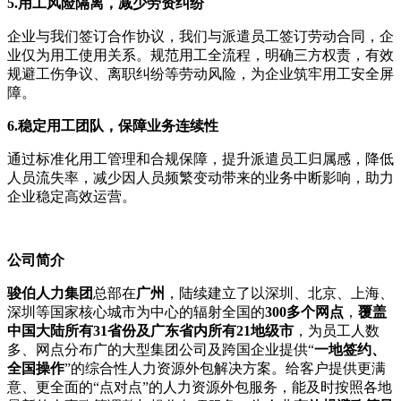
5.
用工风险隔离，减少劳资纠纷
企业与我们签订合作协议，我们与派遣员工签订劳动合同，企
业仅为用工使用关系。规范用工全流程，明确三方权责，有效
规避工伤争议、离职纠纷等劳动风险，为企业筑牢用工安全屏
障。
6.
稳定用工团队，保障业务连续性
通过标准化用工管理和合规保障，提升派遣员工归属感，降低
人员流失率，减少因人员频繁变动带来的业务中断影响，助力
企业稳定高效运营。
公司
简介
骏伯人力集团
总部在
广州
，陆续建立了以深圳、北京、上海、
深圳等国家核心城市为中心的辐射全国的
300多个网点
，
覆盖
中国大陆所有31省份及广东省内所有21地级市
，为员工人数
多、网点分布广的大型集团公司及跨国企业提供“
一地签约、
全国操作
”的综合性人力资源外包解决方案。给客户提供更满
意、更全面的“点对点”的人力资源外包服务，能及时按照各地